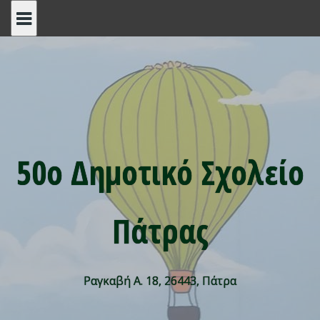
Skip
to
content
50ο Δημοτικό Σχολείο
Πάτρας
Ραγκαβή Α. 18, 26443, Πάτρα