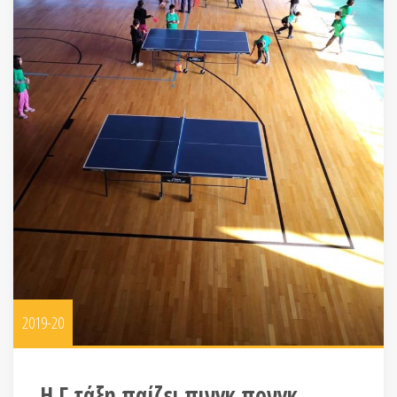
2019-20
Η Γ τάξη παίζει πινγκ πονγκ