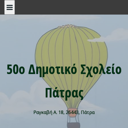
Skip
to
content
50ο Δημοτικό Σχολείο
Πάτρας
Ραγκαβή Α. 18, 26443, Πάτρα