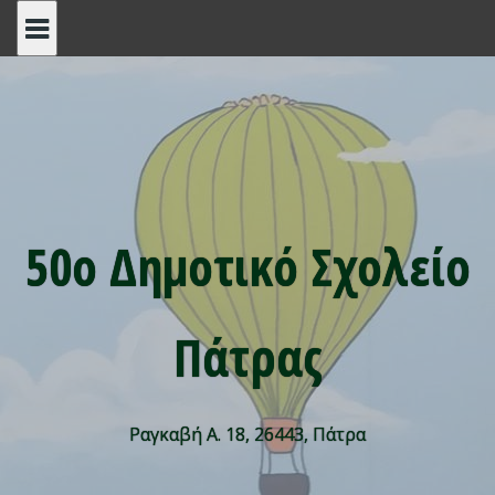
Skip
to
content
50ο Δημοτικό Σχολείο
Πάτρας
Ραγκαβή Α. 18, 26443, Πάτρα