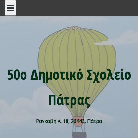
Skip
to
content
50ο Δημοτικό Σχολείο
Πάτρας
Ραγκαβή Α. 18, 26443, Πάτρα