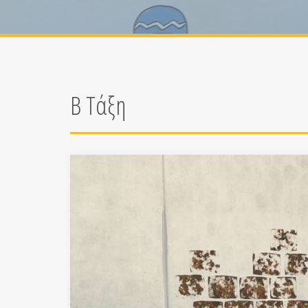
Β Τάξη