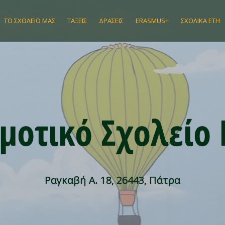
ΤΟ ΣΧΟΛΕΊΟ ΜΑΣ
ΤΆΞΕΙΣ
ΔΡΆΣΕΙΣ
ERASMUS+
ΣΧΟΛΙΚΆ ΈΤΗ
μοτικό Σχολείο
Ραγκαβή Α. 18, 26443, Πάτρα