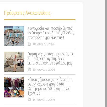
Πρόσφατες Ανακοινώσεις
Συνεργασία και υποστήριξη από
το Europe Direct Δυτικής Ελλάδας
στο πρόγραμμα Erasmus+
18 Ιουνίου 2026
Γιορτή λήξης, αποχαιρετισμός της
ΣΤ΄ τάξης και αγαπημένων
εκπαιδευτικών του σχολείου μας
15 Ιουνίου 2026
Κάποιες όμορφες στιγμές από τη
φετινή σχολική χρονιά στο
Ολοήμερο του 50ού Δημοτικού
Σχολείου
15 Ιουνίου 2026