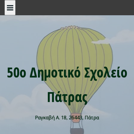
Skip
to
content
50ο Δημοτικό Σχολείο
Πάτρας
Ραγκαβή Α. 18, 26443, Πάτρα