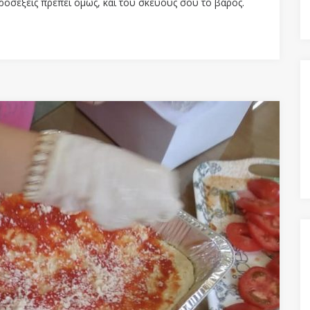
ροσέξεις πρέπει όμως, και του σκεύους σου το βάρος.