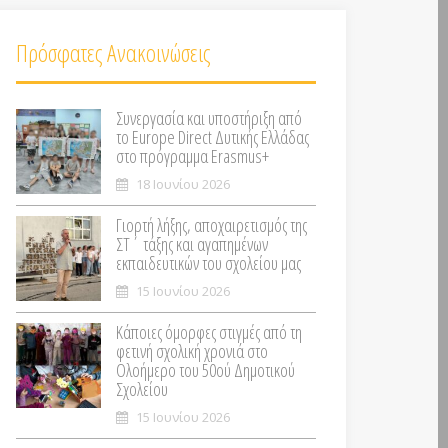
Πρόσφατες Ανακοινώσεις
Συνεργασία και υποστήριξη από
το Europe Direct Δυτικής Ελλάδας
στο πρόγραμμα Erasmus+
18 Ιουνίου 2026
Γιορτή λήξης, αποχαιρετισμός της
ΣΤ΄ τάξης και αγαπημένων
εκπαιδευτικών του σχολείου μας
15 Ιουνίου 2026
Κάποιες όμορφες στιγμές από τη
φετινή σχολική χρονιά στο
Ολοήμερο του 50ού Δημοτικού
Σχολείου
15 Ιουνίου 2026