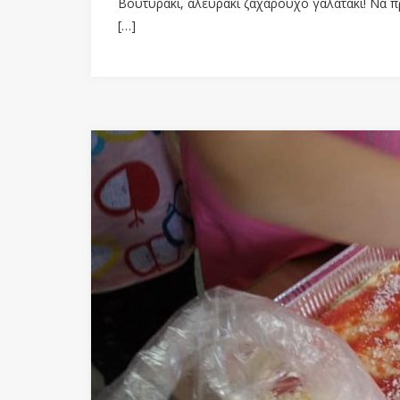
Βουτυρακι, αλευρακι ζαχαρουχο γαλατάκι! Να π
[…]