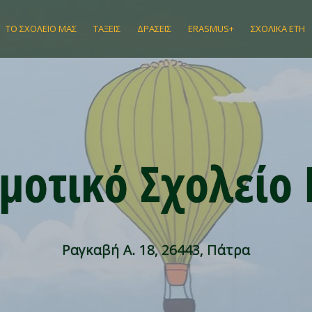
ΤΟ ΣΧΟΛΕΊΟ ΜΑΣ
ΤΆΞΕΙΣ
ΔΡΆΣΕΙΣ
ERASMUS+
ΣΧΟΛΙΚΆ ΈΤΗ
μοτικό Σχολείο
Ραγκαβή Α. 18, 26443, Πάτρα