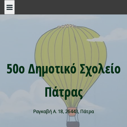
Skip
to
content
50ο Δημοτικό Σχολείο
Πάτρας
Ραγκαβή Α. 18, 26443, Πάτρα