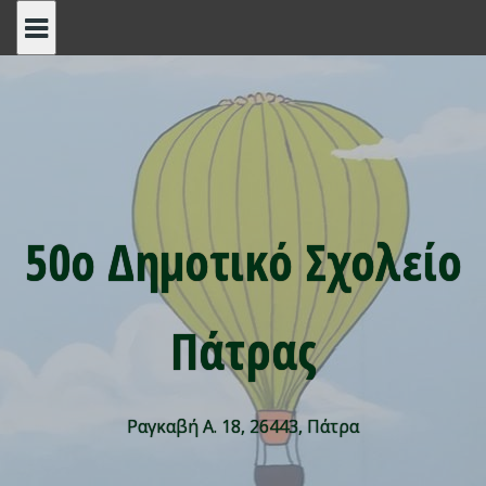
Skip
to
content
50ο Δημοτικό Σχολείο
Πάτρας
Ραγκαβή Α. 18, 26443, Πάτρα