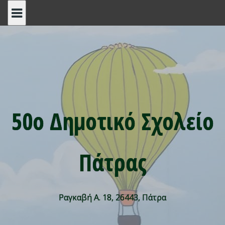
Skip
to
content
50ο Δημοτικό Σχολείο
Πάτρας
Ραγκαβή Α. 18, 26443, Πάτρα