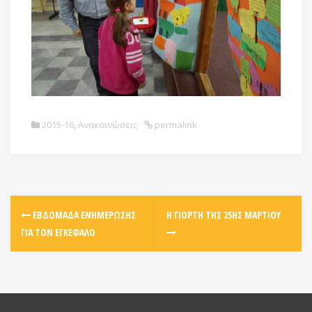
2015-16
,
Ανακοινώσεις
permalink
ΕΒΔΟΜΆΔΑ ΕΝΗΜΈΡΩΣΗΣ
Η ΓΙΟΡΤΉ ΤΗΣ 25ΗΣ ΜΑΡΤΊΟΥ
ΓΙΑ ΤΟΝ ΕΓΚΈΦΑΛΟ