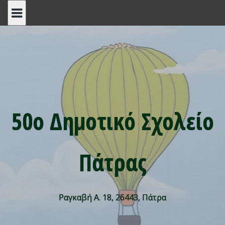
Skip
to
content
50ο Δημοτικό Σχολείο
Πάτρας
Ραγκαβή Α. 18, 26443, Πάτρα