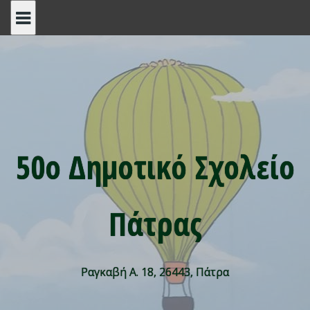
Skip
to
content
50ο Δημοτικό Σχολείο
Πάτρας
Ραγκαβή Α. 18, 26443, Πάτρα