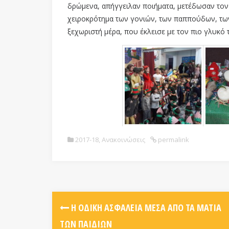
δρώμενα, απήγγειλαν ποιήματα, μετέδωσαν τον
χειροκρότημα των γονιών, των παππούδων, των
ξεχωριστή μέρα, που έκλεισε με τον πιο γλυκό
2017-18
,
Ανακοινώσεις
permalink
Η ΟΔΙΚΉ ΑΣΦΆΛΕΙΑ ΜΈΣΑ ΑΠΌ ΤΑ ΜΆΤΙΑ
ΤΩΝ ΠΑΙΔΙΏΝ