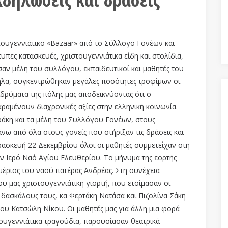
ουγεννιάτικο «Bazaar» από το Σύλλογο Γονέων και
πες κατασκευές, χριστουγεννιάτικα είδη και στολίδια,
αν μέλη του συλλόγου, εκπαιδευτικοί και μαθητές του
ηλα, συγκεντρώθηκαν μεγάλες ποσότητες τροφίμων οι
 ιδρύματα της πόλης μας αποδεικνύοντας ότι ο
ραμένουν διαχρονικές αξίες στην ελληνική κοινωνία.
άκη και τα μέλη του Συλλόγου Γονέων, στους
άνω από όλα στους γονείς που στήριξαν τις δράσεις και
ρασκευή 22 Δεκεμβρίου όλοι οι μαθητές συμμετείχαν στη
ν Ιερό Ναό Αγίου Ελευθερίου. Το μήνυμα της εορτής
έριος του ναού πατέρας Ανδρέας. Στη συνέχεια
 μας χριστουγεννιάτικη γιορτή, που ετοίμασαν οι
ους δασκάλους τους, κα Φερτάκη Νατάσα και Πιζολίνα Σάκη
ου Κατσώλη Νίκου. Οι μαθητές μας για άλλη μια φορά
ουγεννιάτικα τραγούδια, παρουσίασαν θεατρικά