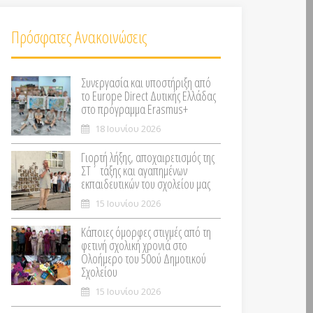
Πρόσφατες Ανακοινώσεις
Συνεργασία και υποστήριξη από
το Europe Direct Δυτικής Ελλάδας
στο πρόγραμμα Erasmus+
18 Ιουνίου 2026
Γιορτή λήξης, αποχαιρετισμός της
ΣΤ΄ τάξης και αγαπημένων
εκπαιδευτικών του σχολείου μας
15 Ιουνίου 2026
Κάποιες όμορφες στιγμές από τη
φετινή σχολική χρονιά στο
Ολοήμερο του 50ού Δημοτικού
Σχολείου
15 Ιουνίου 2026