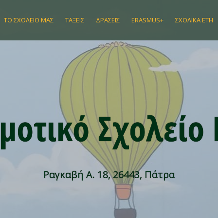
ΤΟ ΣΧΟΛΕΊΟ ΜΑΣ
ΤΆΞΕΙΣ
ΔΡΆΣΕΙΣ
ERASMUS+
ΣΧΟΛΙΚΆ ΈΤΗ
μοτικό Σχολείο
Ραγκαβή Α. 18, 26443, Πάτρα