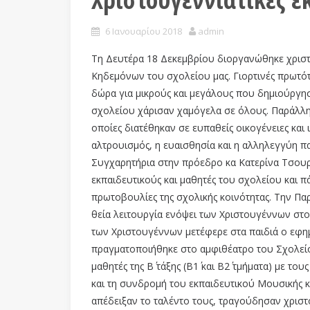
6 Ιανουαρίου 2018
admin
Τη Δευτέρα 18 Δεκεμβρίου διοργανώθηκε χριστ
Κηδεμόνων του σχολείου μας. Γιορτινές πρωτότυ
δώρα για μικρούς και μεγάλους που δημιούργησ
σχολείου χάρισαν χαμόγελα σε όλους. Παράλλ
οποίες διατέθηκαν σε ευπαθείς οικογένειες και
αλτρουισμός, η ευαισθησία και η αλληλεγγύη πα
Συγχαρητήρια στην πρόεδρο κα Κατερίνα Τσουρ
εκπαιδευτικούς και μαθητές του σχολείου και π
πρωτοβουλίες της σχολικής κοινότητας. Την Πα
θεία λειτουργία ενόψει των Χριστουγέννων στο
των Χριστουγέννων μετέφερε στα παιδιά ο εφημ
πραγματοποιήθηκε στο αμφιθέατρο του Σχολείου
μαθητές της Β΄ τάξης (Β1΄ και Β2΄ τμήματα) με τ
και τη συνδρομή του εκπαιδευτικού Μουσικής κ
απέδειξαν το ταλέντο τους, τραγούδησαν χριστ