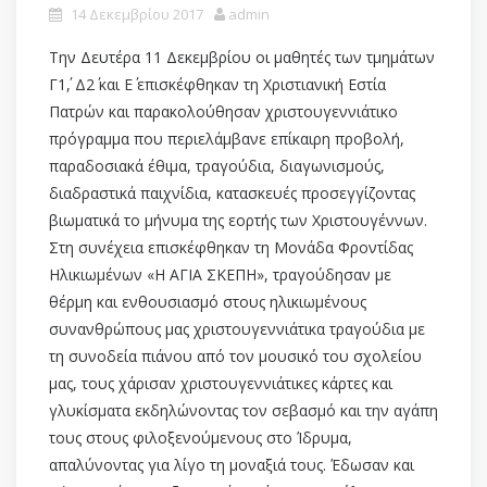
14 Δεκεμβρίου 2017
admin
Την Δευτέρα 11 Δεκεμβρίου οι μαθητές των τμημάτων
Γ1΄, Δ2΄ και Ε΄ επισκέφθηκαν τη Χριστιανική Εστία
Πατρών και παρακολούθησαν χριστουγεννιάτικο
πρόγραμμα που περιελάμβανε επίκαιρη προβολή,
παραδοσιακά έθιμα, τραγούδια, διαγωνισμούς,
διαδραστικά παιχνίδια, κατασκευές προσεγγίζοντας
βιωματικά το μήνυμα της εορτής των Χριστουγέννων.
Στη συνέχεια επισκέφθηκαν τη Μονάδα Φροντίδας
Ηλικιωμένων «Η ΑΓΙΑ ΣΚΕΠΗ», τραγούδησαν με
θέρμη και ενθουσιασμό στους ηλικιωμένους
συνανθρώπους μας χριστουγεννιάτικα τραγούδια με
τη συνοδεία πιάνου από τον μουσικό του σχολείου
μας, τους χάρισαν χριστουγεννιάτικες κάρτες και
γλυκίσματα εκδηλώνοντας τον σεβασμό και την αγάπη
τους στους φιλοξενούμενους στο Ίδρυμα,
απαλύνοντας για λίγο τη μοναξιά τους. Έδωσαν και