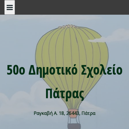
Skip
to
content
50ο Δημοτικό Σχολείο
Πάτρας
Ραγκαβή Α. 18, 26443, Πάτρα