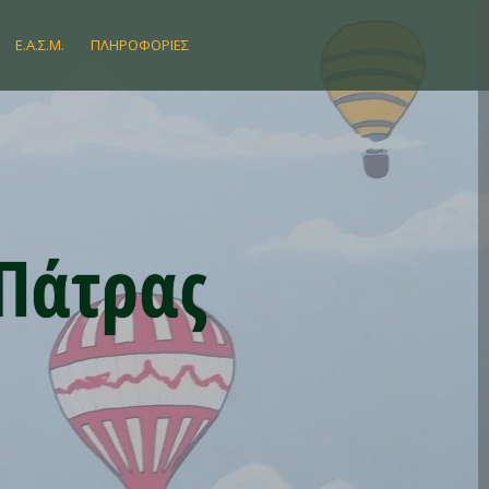
Ε.Α.Σ.Μ.
ΠΛΗΡΟΦΟΡΊΕΣ
 Πάτρας