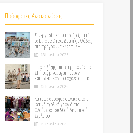
Πρόσφατες Ανακοινώσεις
Συνεργασία και υποστήριξη από
το Europe Direct Δυτικής Ελλάδας
στο πρόγραμμα Erasmus+
18 Ιουνίου 2026
Γιορτή λήξης, αποχαιρετισμός της
ΣΤ΄ τάξης και αγαπημένων
εκπαιδευτικών του σχολείου μας
15 Ιουνίου 2026
Κάποιες όμορφες στιγμές από τη
φετινή σχολική χρονιά στο
Ολοήμερο του 50ού Δημοτικού
Σχολείου
15 Ιουνίου 2026