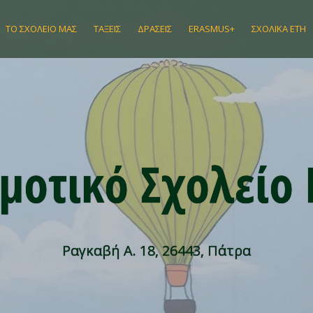
ΤΟ ΣΧΟΛΕΊΟ ΜΑΣ
ΤΆΞΕΙΣ
ΔΡΆΣΕΙΣ
ERASMUS+
ΣΧΟΛΙΚΆ ΈΤΗ
μοτικό Σχολείο
Ραγκαβή Α. 18, 26443, Πάτρα