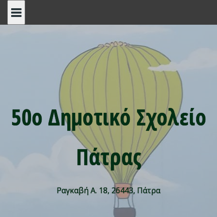
Skip
to
content
50ο Δημοτικό Σχολείο
Πάτρας
Ραγκαβή Α. 18, 26443, Πάτρα