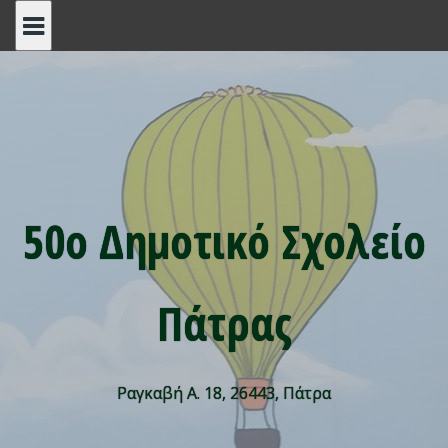
Skip
to
content
50ο Δημοτικό Σχολείο
Πάτρας
Ραγκαβή Α. 18, 26443, Πάτρα