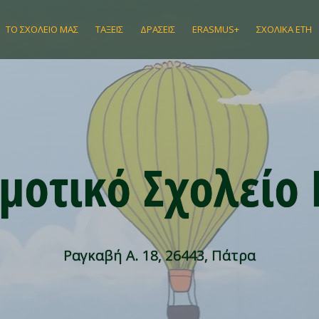
ΤΟ ΣΧΟΛΕΊΟ ΜΑΣ
ΤΆΞΕΙΣ
ΔΡΆΣΕΙΣ
ERASMUS+
ΣΧΟΛΙΚΆ ΈΤΗ
μοτικό Σχολείο
Ραγκαβή Α. 18, 26443, Πάτρα