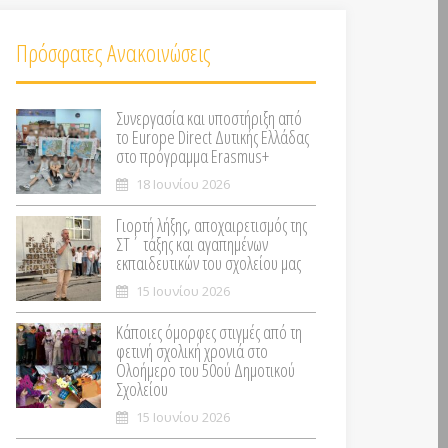
Πρόσφατες Ανακοινώσεις
Συνεργασία και υποστήριξη από
το Europe Direct Δυτικής Ελλάδας
στο πρόγραμμα Erasmus+
18 Ιουνίου 2026
Γιορτή λήξης, αποχαιρετισμός της
ΣΤ΄ τάξης και αγαπημένων
εκπαιδευτικών του σχολείου μας
15 Ιουνίου 2026
Κάποιες όμορφες στιγμές από τη
φετινή σχολική χρονιά στο
Ολοήμερο του 50ού Δημοτικού
Σχολείου
15 Ιουνίου 2026