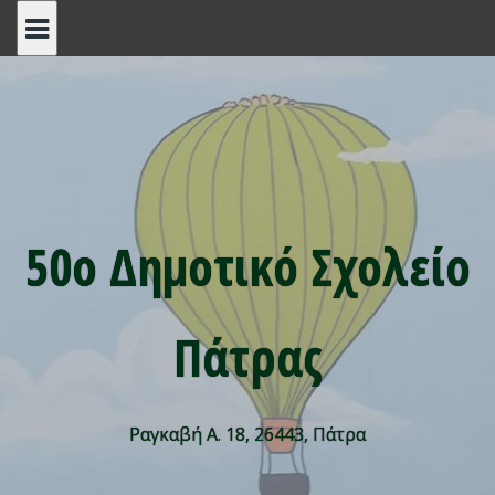
Skip
to
content
50ο Δημοτικό Σχολείο
Πάτρας
Ραγκαβή Α. 18, 26443, Πάτρα