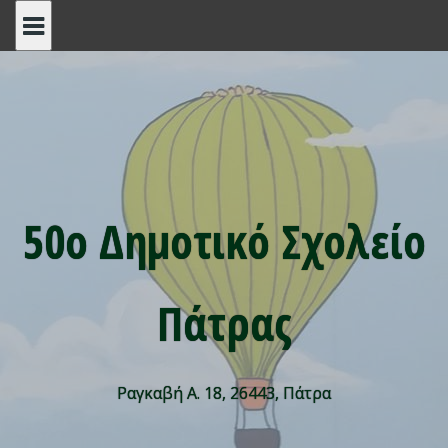
Skip
to
content
50ο Δημοτικό Σχολείο
Πάτρας
Ραγκαβή Α. 18, 26443, Πάτρα